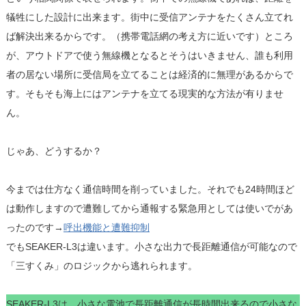
犠牲にした設計に出来ます。街中に受信アンテナをたくさん立てれ
ば解決出来るからです。（携帯電話網の考え方に近いです）ところ
が、アウトドアで使う無線機となるとそうはいきません、誰も利用
者の居ない場所に受信局を立てることは経済的に無理があるからで
す。そもそも海上にはアンテナを立てる現実的な方法が有りませ
ん。
じゃあ、どうするか？
今までは仕方なく通信時間を削っていました。それでも24時間ほど
は動作しますので遭難してから通報する緊急用としては使いでがあ
ったのです→
呼出機能と遭難抑制
でもSEAKER-L3は違います。小さな出力で長距離通信が可能なので
「三すくみ」のロジックから逃れられます。
SEAKER-L3は 小さな電池で長距離通信が長時間出来るので小さな