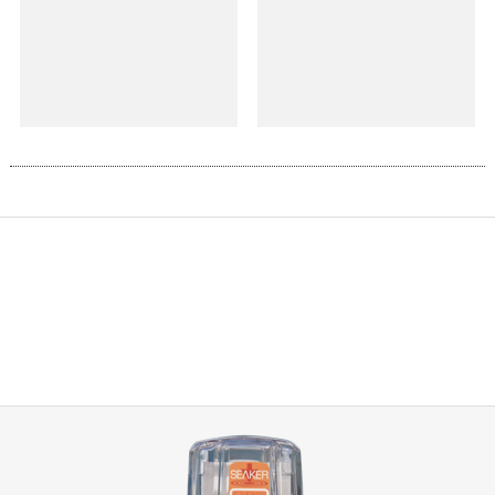
長距離と長時間と小型軽量の三
全管理
すくみ
SEAKERシステムの概要
TRACKERアプリ