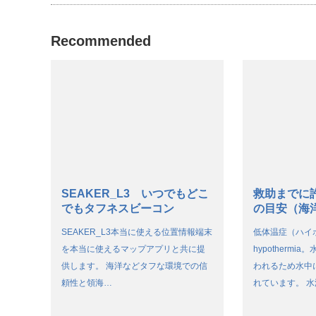
Recommended
SEAKER_L3 いつでもどこ
救助までに
でもタフネスビーコン
の目安（海
SEAKER_L3本当に使える位置情報端末
低体温症（ハイ
を本当に使えるマップアプリと共に提
hypotherm
供します。 海洋などタフな環境での信
われるため水中
頼性と領海…
れています。 