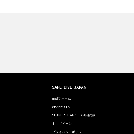
実
Q&A：スマホで助けを呼んで
SAFE_DIVE_JAPAN
マリーナ会員艇の安全管理
み…
T
mailフォーム
SEAKER-L3
SEAKER_TRACKER利用約款
トップページ
プライバシーポリシー