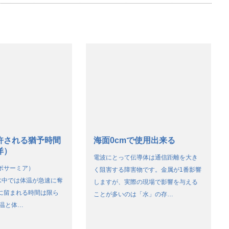
許される猶予時間
海面0cmで使用出来る
洋）
電波にとって伝導体は通信距離を大き
ポサーミア）
く阻害する障害物です。金属が1番影響
ia。水中では体温が急速に奪
しますが、実際の現場で影響を与える
に留まれる時間は限ら
ことが多いのは「水」の存…
水温と体…