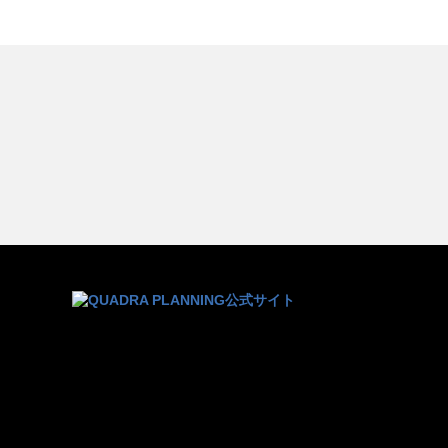
長距離と長時間と小型軽量の三
この高スペックをどうやって
ナルの流儀
すくみ
現したのか