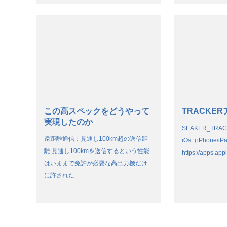
この高スペックをどうやって
TRACKE
実現したのか
SEAKER_TR
遠距離通信：見通し100km超の送信距
iOs（iPhone
離 見通し100kmを送信するという性能
https://apps.ap
はいままで免許が必要な高出力機だけ
に許された…