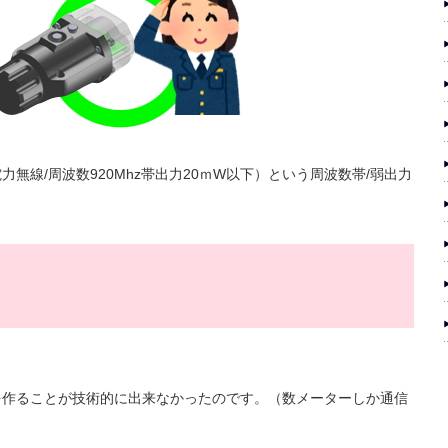
線/周波数920Mhz帯出力20ｍW以下）という周波数帯/弱出力
を作ることが技術的に出来なかったのです。（数メーターしか通信