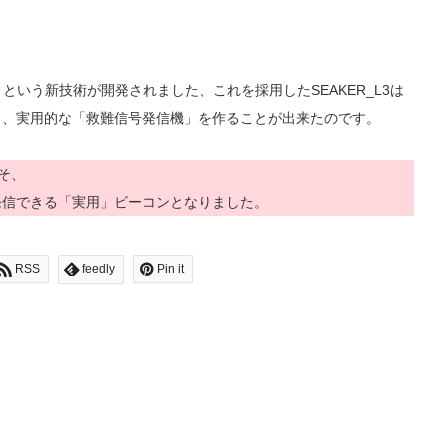
という新技術が開発されました、これを採用したSEAKER_L3は
り、実用的な「救難信号発信機」を作ることが出来たのです。
そ、
発信できる「実用」ビーコンとなりました。
RSS
feedly
Pin it