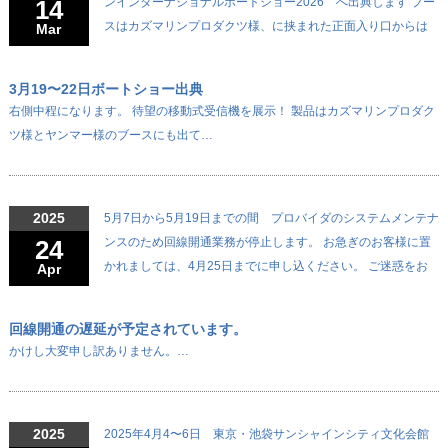
14
ンインターナショナルボートショー2026 へ出典します ブー
スはカズマリンプロダクツ様、に挟まれた正面入り口からは
Mar
3月19〜22日ボートショー出典
右側中程になります。 待望の移動式受信機を展示！ 製品はカズマリンプロダク
ツ様とヤンマー様のブースにも出て…
2025
5月7日から5月19日までの間 プロバイダのシステムメンテナ
24
ンスのため回線開通業務が停止します。 お急ぎのお客様に置
かれましては、4月25日までに申し込ください。 ご迷惑をお
Apr
回線開通の遅延が予定されています。
かけし大変申し訳ありません。…
2025
2025年4月4〜6日 東京・池袋サンシャインシティ文化会館