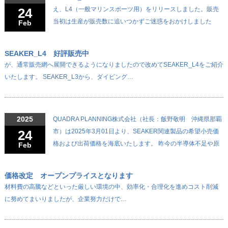
24
え、L4（一般マリンスポーツ用）をリリースしました。販売
当初は生産が販売数に追いつかずご迷惑をおかけしました
Feb
SEAKER_L4 好評販売中
が、通常販売網へ展開できるようになりましたので改めてSEAKER_L4をご紹介
いたします。 SEAKER_L3から、ダイビング…
2025
QUADRA PLANNING株式会社（社長：飯野敬明 沖縄県那覇
24
市）は2025年3月01日より、SEAKER関連製品の希望小売価
格および出荷価格を海底いたします。 昨今の半導体不足や原
Feb
価格改定 オープンプライスとなります
材料費の高騰などといった厳しい環境の中、効率化・合理化を進めコスト削減
に努めてまいりましたが、企業努力だけで…