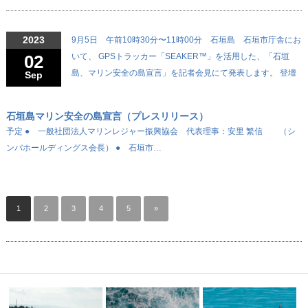
2023
9月5日 午前10時30分〜11時00分 石垣島 石垣市庁舎にお
02
いて、 GPSトラッカー「SEAKER™」を活用した、「石垣
島、マリン安全の島宣言」を記者会見にて発表します。 登壇
Sep
石垣島マリン安全の島宣言（プレスリリース）
予定 ● 一般社団法人マリンレジャー振興協会 代表理事：安里 繁信 （シ
ンバホールディングス会長） ● 石垣市…
1
2
3
4
5
»