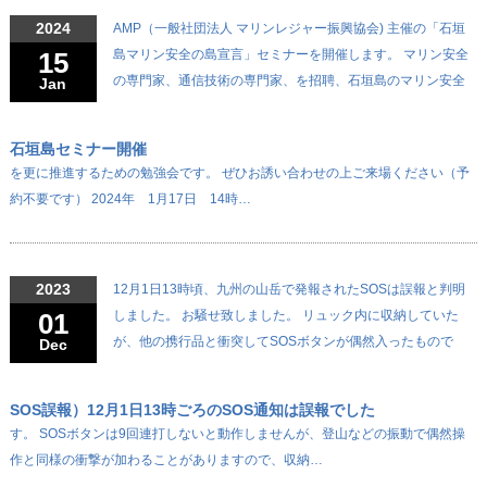
2024
AMP（一般社団法人 マリンレジャー振興協会) 主催の「石垣
15
島マリン安全の島宣言」セミナーを開催します。 マリン安全
の専門家、通信技術の専門家、を招聘、石垣島のマリン安全
Jan
石垣島セミナー開催
を更に推進するための勉強会です。 ぜひお誘い合わせの上ご来場ください（予
約不要です） 2024年 1月17日 14時…
2023
12月1日13時頃、九州の山岳で発報されたSOSは誤報と判明
01
しました。 お騒せ致しました。 リュック内に収納していた
が、他の携行品と衝突してSOSボタンが偶然入ったもので
Dec
SOS誤報）12月1日13時ごろのSOS通知は誤報でした
す。 SOSボタンは9回連打しないと動作しませんが、登山などの振動で偶然操
作と同様の衝撃が加わることがありますので、収納…