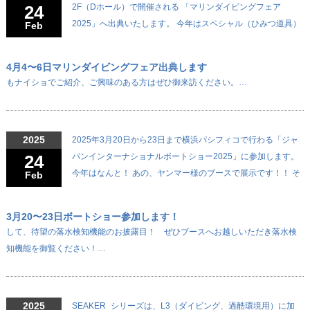
24
2F（Dホール）で開催される 「マリンダイビングフェア
2025」へ出典いたします。 今年はスペシャル（ひみつ道具）
Feb
4月4〜6日マリンダイビングフェア出典します
もナイショでご紹介、ご興味のある方はぜひ御来訪ください。…
2025
2025年3月20日から23日まで横浜パシフィコで行わる「ジャ
24
パンインターナショナルボートショー2025」に参加します。
今年はなんと！ あの、ヤンマー様のブースで展示です！！ そ
Feb
3月20〜23日ボートショー参加します！
して、待望の落水検知機能のお披露目！ ぜひブースへお越しいただき落水検
知機能を御覧ください！…
2025
SEAKER_シリーズは、L3（ダイビング、過酷環境用）に加