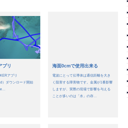
Rアプリ
海面0cmで使用出来る
ACKERアプリ
電波にとって伝導体は通信距離を大き
/iPad）ダウンロード開始
く阻害する障害物です。金属が1番影響
ple…
しますが、実際の現場で影響を与える
ことが多いのは「水」の存…