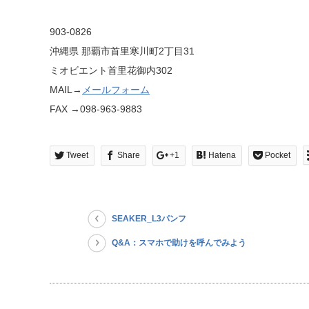
903-0826
沖縄県 那覇市首里寒川町2丁目31
ミオビエント首里花御内302
MAIL→
メールフォーム
FAX →098-963-9883
Tweet
Share
+1
Hatena
Pocket
SEAKER_L3パンフ
Q&A：スマホで助けを呼んでみよう