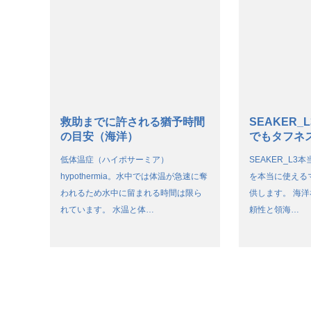
救助までに許される猶予時間
SEAKER
の目安（海洋）
でもタフネ
低体温症（ハイポサーミア）
SEAKER_L
hypothermia。水中では体温が急速に奪
を本当に使える
われるため水中に留まれる時間は限ら
供します。 海
れています。 水温と体…
頼性と領海…