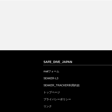
SEAKER_L3 いつでもどこで
長距離と長時間と小型軽量の三
こ
SAFE_DIVE_JAPAN
もタフ…
すくみ
現
mailフォーム
SEAKER-L3
SEAKER_TRACKER利用約款
トップページ
プライバシーポリシー
リンク