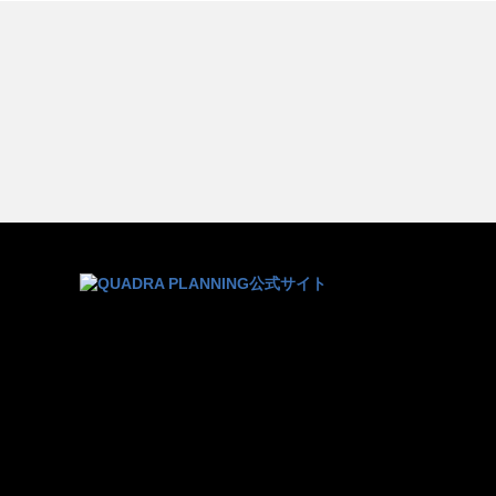
ナルの流儀
マリーナ会員艇の安全管理
TRACKERアプリ