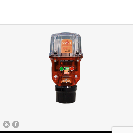
うやって実
Q&A：スマホで助けを呼んで
救難プロフェッショナルの流儀
み…
マリーナ会員艇の安全管